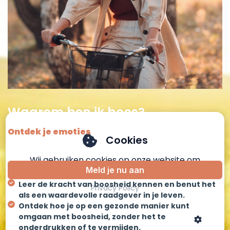
Waarom ben ik boos?
Ontdek je emoties
Cookies
Wij gebruiken cookies op onze website om
Meld je nu aan
de gebruikerservaring optimaal te houden.
Leer de kracht van boosheid kennen en benut het
Privacy Policy
als een waardevolle raadgever in je leven.
Ontdek hoe je op een gezonde manier kunt
omgaan met boosheid, zonder het te
onderdrukken of te vermijden.