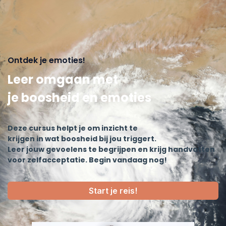
Ontdek je emoties!
Leer omgaan met
je boosheid en emoties
Deze cursus helpt je om inzicht te
krijgen in wat boosheid bij jou triggert.
Leer jouw gevoelens te begrijpen en krijg handvatten
voor zelfacceptatie. Begin vandaag nog!
Start je reis!