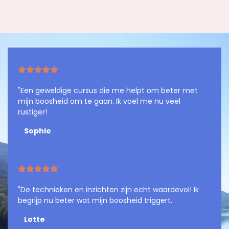
"Een geweldige cursus die me helpt om beter met
mijn boosheid om te gaan. Ik voel me nu veel
rustiger!
Sophie
"De technieken en inzichten zijn echt waardevol! Ik
begrijp nu beter wat mijn boosheid triggert.
Lotte